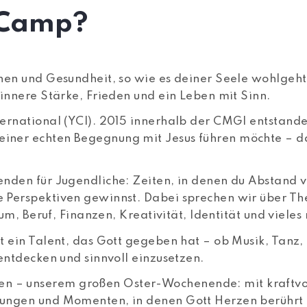
y Camp?
en und Gesundheit, so wie es deiner Seele wohlgeht.“
innere Stärke, Frieden und ein Leben mit Sinn.
ernational (YCI). 2015 innerhalb der CMGI entstande
iner echten Begegnung mit Jesus führen möchte – da
nden für Jugendliche: Zeiten, in denen du Abstand v
 Perspektiven gewinnst. Dabei sprechen wir über Th
ium, Beruf, Finanzen, Kreativität, Identität und vieles
t ein Talent, das Gott gegeben hat – ob Musik, Tanz,
entdecken und sinnvoll einzusetzen.
 – unserem großen Oster-Wochenende: mit kraftvo
nungen und Momenten, in denen Gott Herzen berührt