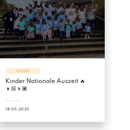
EVENT
YC
Kinder Nationale Auszeit 🔥
De
👧🏼👦🏾
Zei
18.05.2023
12.