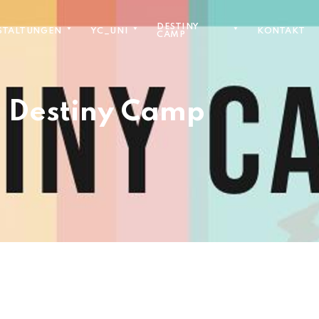
DESTINY
STALTUNGEN
YC_UNI
KONTAKT
CAMP
 Destiny Camp