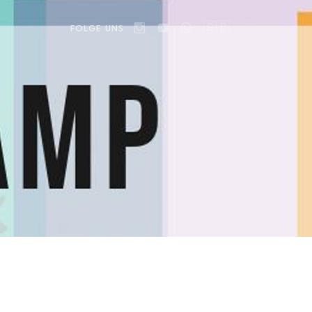
🇬🇧
FOLGE UNS