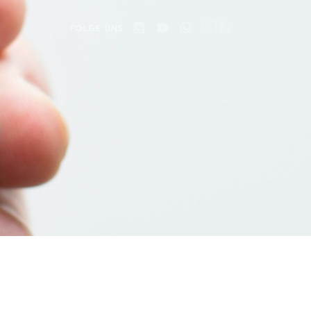
🇬🇧
FOLGE UNS