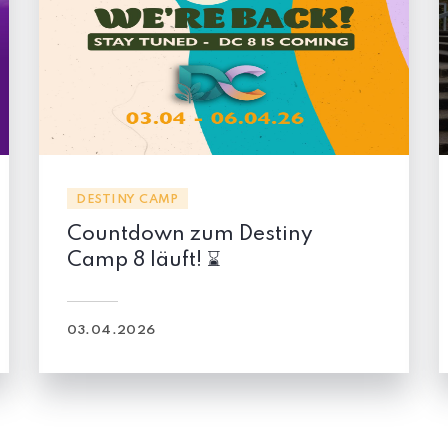
EVENT
Kinder Nationale Auszeit 🔥
👧🏼👦🏾
18.05.2023