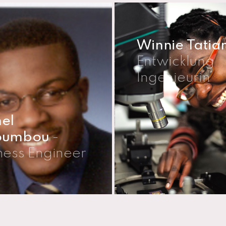
Winnie Tatia
Entwicklung
Ingenieurin
el
oumbou
-
ness Engineer