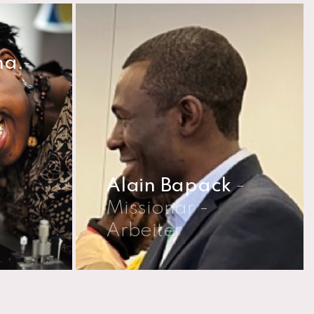
na
-
Alain Bapack
-
Missionar -
Arbeiter