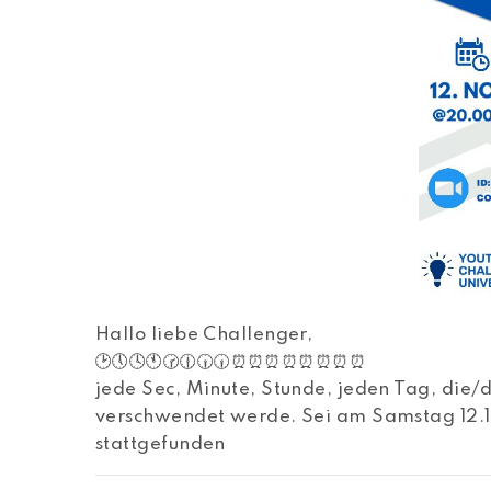
Hallo liebe Challenger,
🕑🕔🕓🕚🕝🕧🕡🕡⏰⏰⏰⏰⏰⏰⏰⏰
jede Sec, Minute, Stunde, jeden Tag, die/
verschwendet werde. Sei am Samstag 12.11
stattgefunden