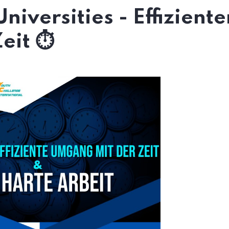
iversities - Effiziente
it ⏱️