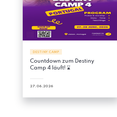
DESTINY CAMP
iny
Countdown zum Destiny
Camp 8 läuft! ⌛
03.04.2026