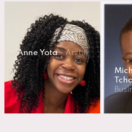
Anne Yota
- Ärztin
Mich
Tch
Busi