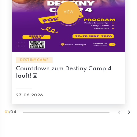
VIEW
DESTINY CAMP
Countdown zum Destiny Camp 8
läuft! ⌛
03.04.2026
02
/
04