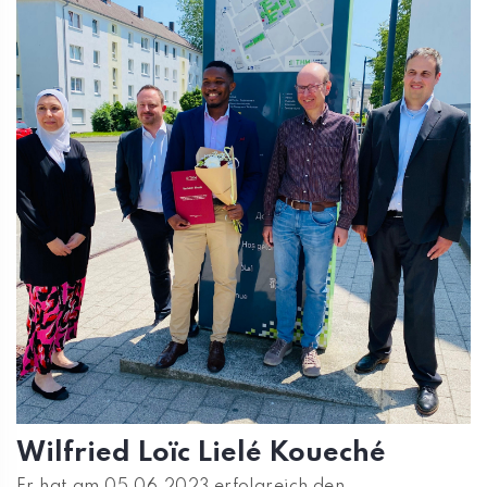
Wilfried Loïc Lielé Koueché