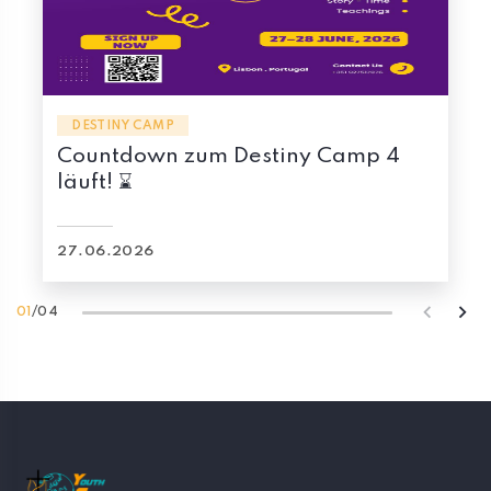
DESTINY CAMP
Destiny Camp 4
Countdown zum Des
läuft! ⌛
03.04.2026
02
/
04